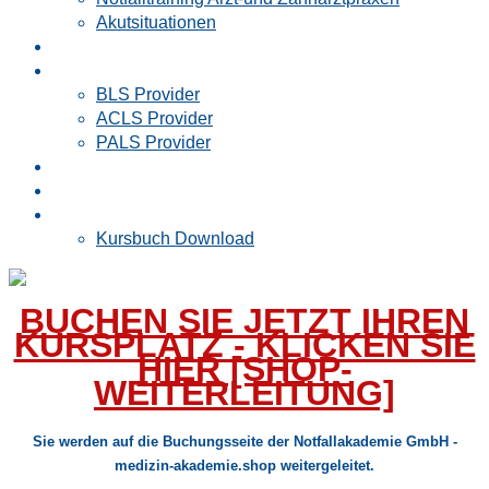
Akutsituationen
Rettungsdienst
AHA
BLS Provider
ACLS Provider
PALS Provider
Vorstudium Medizin
Kontakt
Buchen
Kursbuch Download
BUCHEN SIE JETZT IHREN
KURSPLATZ - KLICKEN SIE
HIER [SHOP-
WEITERLEITUNG]
Sie werden auf die Buchungsseite der Notfallakademie GmbH -
medizin-akademie.shop weitergeleitet.