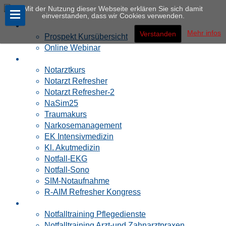
Mit der Nutzung dieser Webseite erklären Sie sich damit
einverstanden, dass wir Cookies verwenden.
Notfallakademie
Mehr infos
Verstanden
Prospekt Kursübersicht
Online Webinar
Ärzte
Notarztkurs
Notarzt Refresher
Notarzt Refresher-2
NaSim25
Traumakurs
Narkosemanagement
EK Intensivmedizin
Kl. Akutmedizin
Notfall-EKG
Notfall-Sono
SIM-Notaufnahme
R-AIM Refresher Kongress
PRAXIS
Notfalltraining Pflegedienste
Notfalltraining Arzt-und Zahnarztpraxen