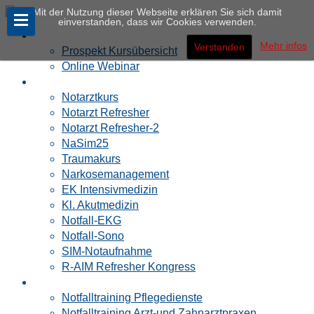
Mit der Nutzung dieser Webseite erklären Sie sich damit
einverstanden, dass wir Cookies verwenden.
Notfallakademie
Mehr infos
Verstanden
Prospekt Kursübersicht
Online Webinar
Ärzte
Notarztkurs
Notarzt Refresher
Notarzt Refresher-2
NaSim25
Traumakurs
Narkosemanagement
EK Intensivmedizin
Kl. Akutmedizin
Notfall-EKG
Notfall-Sono
SIM-Notaufnahme
R-AIM Refresher Kongress
PRAXIS
Notfalltraining Pflegedienste
Notfalltraining Arzt-und Zahnarztpraxen