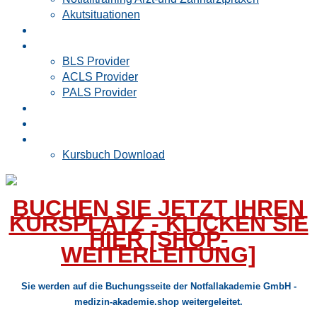
Akutsituationen
Rettungsdienst
AHA
BLS Provider
ACLS Provider
PALS Provider
Vorstudium Medizin
Kontakt
Buchen
Kursbuch Download
BUCHEN SIE JETZT IHREN
KURSPLATZ - KLICKEN SIE
HIER [SHOP-
WEITERLEITUNG]
Sie werden auf die Buchungsseite der Notfallakademie GmbH -
medizin-akademie.shop weitergeleitet.